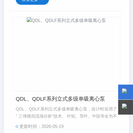
QDL、QDLF系列立式多级单吸离心泵
15800
15800
QDL、QDLF系列立式多级单吸离心泵，设计时应用了
“ 三维模拟流场分析“技术。 叶轮、导叶、中段等全为不
锈钢冲压并经过等离子或激光焊接而成。 与普通铸造不
更新时间：2026-05-19
锈钢相比 , 效率高 7- 12%。