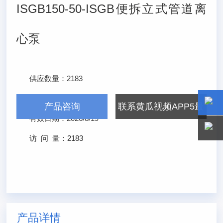
ISGB150-50-ISGB便拆立式管道离
心泵
供应数量：
2183
发布日期：
2026/2/19
产品咨询
联系黄瓜视频APP5最
有效日期：
2026/8/19
15800
15800
新官网
访 问 量：
2183
产品详情